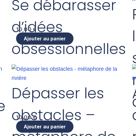
Se débarasser
d’idées
10,00
€
Ajouter au panier
obsessionnelles
Dépasser les
e
obstacles –
10,00
€
Ajouter au panier