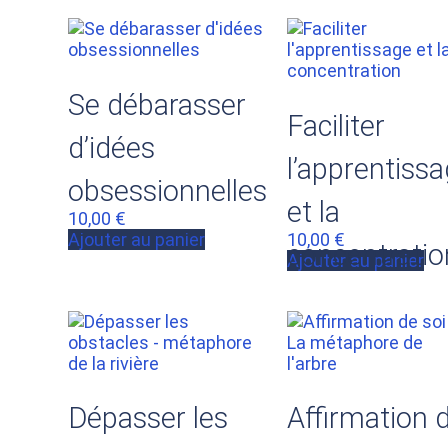
Se débarasser
Faciliter
d’idées
l’apprentiss
obsessionnelles
et la
10,00
€
Ajouter au panier
10,00
€
concentratio
Ajouter au panier
Dépasser les
Affirmation 