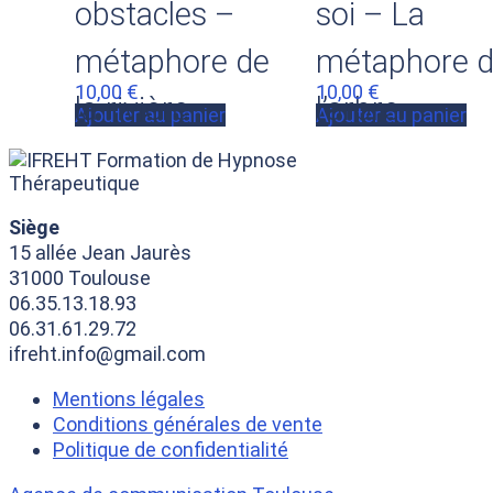
obstacles –
soi – La
métaphore de
métaphore 
10,00
€
10,00
€
la rivière
l’arbre
Ajouter au panier
Ajouter au panier
Siège
15 allée Jean Jaurès
31000 Toulouse
06.35.13.18.93
06.31.61.29.72
ifreht.info@gmail.com
Mentions légales
Conditions générales de vente
Politique de confidentialité