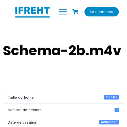
Skip
to
Se connecter
content
Schema-2b.m4v
Taille du fichier
3.86 MB
Nombre de fichiers
1
Date de création
14/04/2023