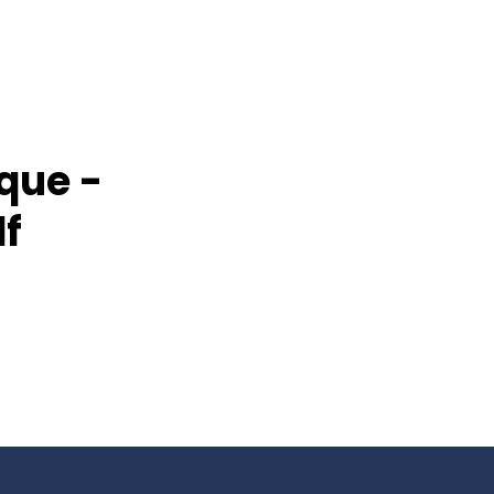
que -
f