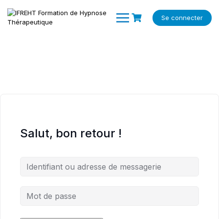
Skip
to
Se connecter
content
Salut, bon retour !