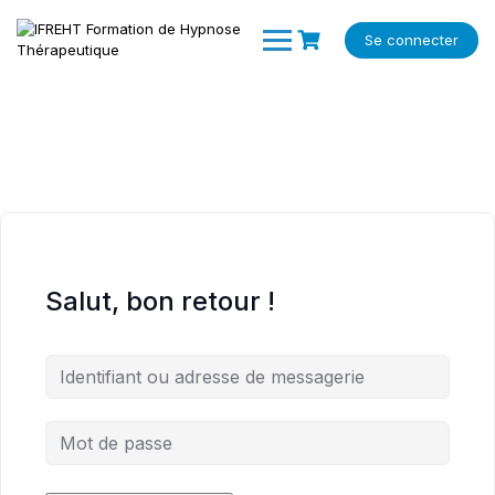
Skip
to
Se connecter
content
Salut, bon retour !