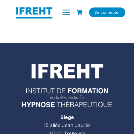
Skip
to
Se connecter
content
Siège
15 allée Jean Jaurès
31000 Toulouse